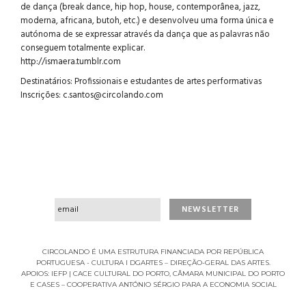
de dança (break dance, hip hop, house, contemporânea, jazz,
moderna, africana, butoh, etc.) e desenvolveu uma forma única e
autónoma de se expressar através da dança que as palavras não
conseguem totalmente explicar.
http://ismaera.tumblr.com
Destinatários: Profissionais e estudantes de artes performativas
Inscrições:
c.santos@circolando.com
CIRCOLANDO É UMA ESTRUTURA FINANCIADA POR REPÚBLICA
PORTUGUESA - CULTURA I DGARTES – DIREÇÃO-GERAL DAS ARTES.
APOIOS: IEFP | CACE CULTURAL DO PORTO, CÂMARA MUNICIPAL DO PORTO
E CASES – COOPERATIVA ANTÓNIO SÉRGIO PARA A ECONOMIA SOCIAL