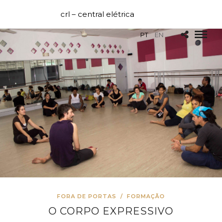
crl – central elétrica
PT
EN
FORA DE PORTAS
/
FORMAÇÃO
O CORPO EXPRESSIVO