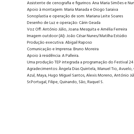
Assistente de cenografia e figurinos: Ana Maria Simões e N
Apoio à montagem: Maria Manada e Diogo Saraiva
Sonoplastia e operação de som: Mariana Leite Soares
Desenho de Luz e operação: Cárin Geada
Voz Off: António Júlio, Joana Mesquita e Amélia Ferreira
Imagem outdoor (AI): João César Nunes/Matilha Estúdio
Produção executiva: Abigail Raposo
Comunicação e Imprensa: Bruno Moreira
Apoio à residência: A Palleira.
Uma produção TEP integrada a programação do Festival 24 
Agradecimentos: Àngela Dias Quintela, Manuel Tio, Avuelo,
Azul, Maya, Hugo Miguel Santos, Alexis Moreno, António Júli
Sr.Portugal, Filipe, Quinando, São, Raquel S.