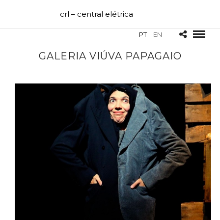
crl – central elétrica
PT
EN
GALERIA VIÚVA PAPAGAIO