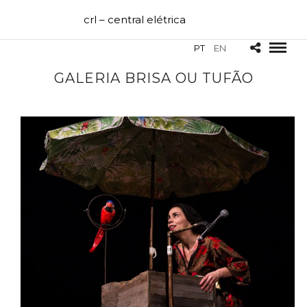
crl – central elétrica
PT
EN
GALERIA BRISA OU TUFÃO