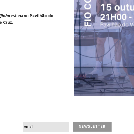
jinho
estreia no
Pavilhão do
e Cruz.