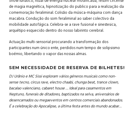
Show lunático, ritual de energia nuclear modificada, festim circense
de magia magnética, hipnotização do publico para a realização da
comemoração feraliminal. Colisão da música-máquina com dança
macabra. Condução do som feraliminal ao saber colectivo da
mobilidade autofágica. Celebra-se a rave fusional e sinestesica,
arquétipo esquecido dentro do nosso labirinto cerebral.
Actuação multi-sensorial procurando a transformação dos
participantes num único ente, perdidos num tempo de solipsismo
boémio, libertando o vapor das nossas almas.
SEM NECESSIDADE DE RESERVA DE BILHETES!
DJ Urânio e MC Sissi
exploram vários géneros musicais como non-
sense tecno, circus rave, electro chaabi, chunga beat, trance clown,
bacalao valenciano, cabaret house … Ideal para casamentos em
Neptuno, funerais de ditadores, baptizados na selva, aniversários de
desencarnados ou megaeventos em centros comerciais abandonados.
É a celebração do Apocalipse, a última festa antes do mundo acabar…