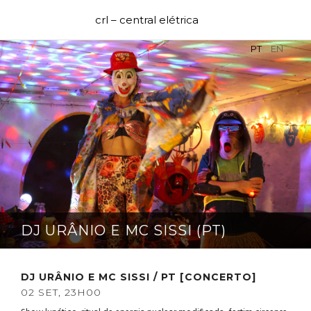
crl – central elétrica
PT
EN
DJ URÂNIO E MC SISSI (PT)
DJ URÂNIO E MC SISSI / PT
[CONCERTO]
02 SET, 23H00