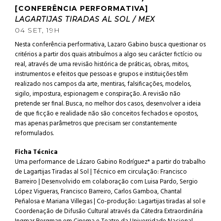
[CONFERÊNCIA PERFORMATIVA]
LAGARTIJAS TIRADAS AL SOL / MEX
04 SET, 19H
Nesta conferência performativa, Lazaro Gabino busca questionar os
critérios a partir dos quais atribuímos a algo seu carácter fictício ou
real, através de uma revisão histórica de práticas, obras, mitos,
instrumentos e efeitos que pessoas e grupos e instituições têm
realizado nos campos da arte, mentiras, falsificações, modelos,
sigilo, impostura, espionagem e conspiração. A revisão não
pretende ser final. Busca, no melhor dos casos, desenvolver a ideia
de que ficção e realidade não são conceitos fechados e opostos,
mas apenas parâmetros que precisam ser constantemente
reformulados.
Ficha Técnica
Uma performance de Lázaro Gabino Rodríguez* a partir do trabalho
de Lagartijas Tiradas al Sol | Técnico em circulação: Francisco
Barreiro | Desenvolvido em colaboração com Luisa Pardo, Sergio
López Vigueras, Francisco Barreiro, Carlos Gamboa, Chantal
Peñalosa e Mariana Villegas | Co-produção: Lagartijas tiradas al sol e
Coordenação de Difusão Cultural através da Cátedra Extraordinária