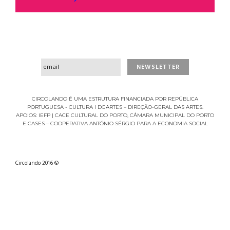
CIRCOLANDO É UMA ESTRUTURA FINANCIADA POR REPÚBLICA
PORTUGUESA - CULTURA I DGARTES – DIREÇÃO-GERAL DAS ARTES.
APOIOS: IEFP | CACE CULTURAL DO PORTO, CÂMARA MUNICIPAL DO PORTO
E CASES – COOPERATIVA ANTÓNIO SÉRGIO PARA A ECONOMIA SOCIAL
Circolando 2016 ©