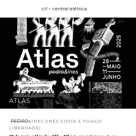
crl – central elétrica
PT
EN
ATLAS
PEDRO
&INES (INÊS COSTA E THIAGO
LIBERDADE)