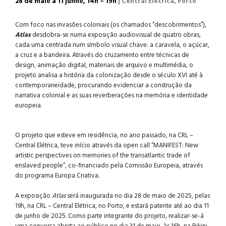
28 de maio a 11 junho, 14h – 19h
| Central Elétrica, Porto
Com foco nas invasões coloniais (os chamados “descobrimentos”),
Atlas
desdobra-se numa exposição audiovisual de quatro obras,
cada uma centrada num símbolo visual chave: a caravela, o açúcar,
a cruz e a bandeira. Através do cruzamento entre técnicas de
design, animação digital, materiais de arquivo e multimédia, o
projeto analisa a história da colonização desde o século XVI até à
contemporaneidade, procurando evidenciar a construção da
narrativa colonial e as suas reverberações na memória e identidade
europeia.
.
O projeto que esteve em residência, no ano passado, na CRL –
Central Elétrica, teve início através da open call “MANIFEST: New
artistic perspectives on memories of the transatlantic trade of
enslaved people”, co-financiado pela Comissão Europeia, através
do programa Europa Criativa.
.
A exposição
Atlas
será inaugurada no dia
28 de maio de 2025, pelas
19h, na CRL – Central Elétrica, no Porto,
e estará patente até ao dia
11
de junho de 2025
. Como parte integrante do projeto, realizar-se-á