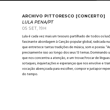
ARCHIVO PITTORESCO
[CONCERTO]
LULA PENA/PT
05 SET, 19H
Lula é cada vez mais um tesouro partilhado de todos os lus
fascinante abordagem à Canção popular global, radicada num
que entretece tantas tradições de música, som e poesia. “A
precisamente isso ao longo dos seus 13 temas. Dominando um
que nos concentra a atenção, e um trovar/trocar de línguas 
sotaques, inquietações e esperanças que nos envolve e trans
vocação abençoada para escolher, compor e justapor repe
do tempo.